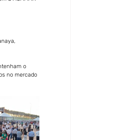
anaya, 
antenham o 
os no mercado 