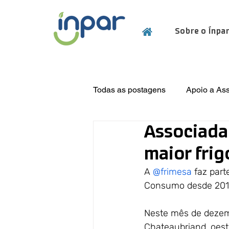
Sobre o Ínpa
Todas as postagens
Apoio a As
Associada 
Eventos Técnicos
Projetos
maior frig
A 
@frimesa
 faz par
Consumo desde 2017
Neste mês de dezemb
Chateaubriand, oes