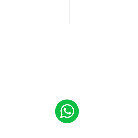
r amplia rede de
cto com novos
ciados comprometidos
sustentabilidade e
ação
Links Sociais
 140, Sala 404
- 80530-901