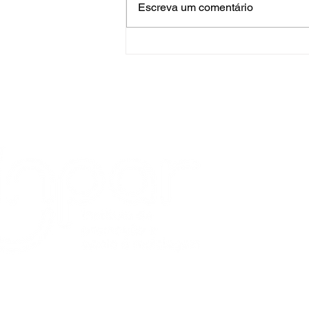
Escreva um comentário
Ínpar participa de fóruns
sobre energia e resíduos em
Curitiba
O Ín
Certifica
empresas
quanto à 
suas emb
associaçõ
projetos 