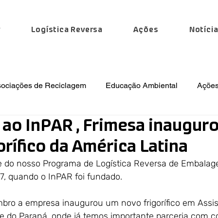
r
Logística Reversa
Ações
Notíci
sociações de Reciclagem
Educação Ambiental
Ações
ao InPAR , Frimesa inaugur
 Especiais
Institucional
Regulamentações
Notíc
orífico da América Latina
te do nosso Programa de Logística Reversa de Embalag
, quando o InPAR foi fundado.
ro a empresa inaugurou um novo frigorífico em Assis
te do Paraná, onde já temos importante parceria com