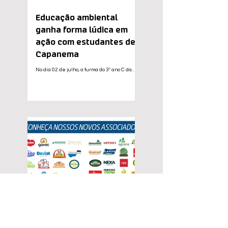
Educação ambiental
ganha forma lúdica em
ação com estudantes de
Capanema
No dia 02 de julho, a turma do 3º ano C da
Escola Municipal Concórdia, em Capanema
(PR), participou de uma atividade educativa
que uniu aprendizado e diversão por meio do
jogo de tabuleiro “Avançar para Reciclar”. De
iniciativa do Instituto de Promoção e Apoio à
Reciclagem (Ínpar) ao todo 23 alunos
estiveram envolvidos na ação, vivenciando
uma tarde marcada por interação,
descoberta e conscientização ambiental. A
aplicação do jogo foi conduzida pela técnica
Anandra, que propo
3 de jul.