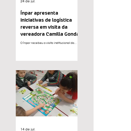
24 de jul.
Ínpar apresenta
iniciativas de logística
reversa em visita da
vereadora Camilla Gonda
O Ínpar recebeu a visita institucional da
vereadora de Curitiba (PR), Camilla Gonda,
que conheceu de perto as ações
desenvolvidas pela entidade gestora na
implementação e no fortalecimento dos
sistemas de logística reversa. A iniciativa
busca garantir a destinação ambientalmente
adequada dos resíduos e ampliar a
valorização da reciclagem. Durante o
encontro, foram apresentados projetos em
andamento, estratégias operacionais e os
principais desafios enfrentados para
aumentar a
14 de jul.