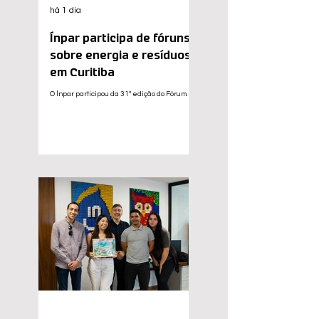
há 1 dia
Ínpar participa de fóruns
sobre energia e resíduos
em Curitiba
O Ínpar participou da 31ª edição do Fórum
Regional de Geração Distribuída (GD), do 7º
Fórum de Energia de Resíduos e da Feira
Reciclação, realizados simultaneamente nos
dias 30 e 31 de julho, em Curitiba (PR). Os
eventos reuniram especialistas,
representantes do setor produtivo, poder
público e instituições para discutir temas
como energias renováveis, valorização de
resíduos, economia circular, inovação e os
desafios para o desenvolvimento sustentável.
A presença técnica do