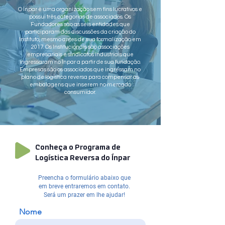
O Ínpar é uma organização sem fins lucrativos e
possui três categorias de associados. Os
Fundadores são as seis entidades que
participaram das discussões da criação do
Instituto, mesmo antes de sua formalização em
2017. Os Institucionais são associações
empresariais e sindicatos industriais que
ingressaram no Ínpar a partir de sua fundação.
Empresas são os associados que ingressam no
plano de logística reversa para compensar as
embalagens que inserem no mercado
consumidor.
Conheça o Programa de
Logística Reversa do Ínpar
Preencha o formulário abaixo que
em breve entraremos em contato.
Será um prazer em lhe ajudar!
Nome