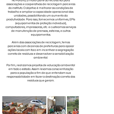
No Paraná, a maior parte do recurso vai para
associações e cooperativas de reciclagem parceiras
do instituto. O objetivo é melhorar as condições de
trabalho e ampliar a capacidade operacional das
unidades, possibilitando um aumento da
produtividade. Para isso, fornecemos uniformes, EPIs
(equipamentos de proteção individual),
computadores, impressoras, etc. e custeamos serviços
de manutenção de prensas, esteiras, e outros
equipamentos.
Além das associações de reciclagem, temos
parcerias com dezenas de prefeituras para apoiar
ações locais com foco em incentivar a segregação
correta de resíduos e desenvolver a sensibilização
ambiental.
Por fim, realizamos projetos de educação ambiental
em todo o estado. Assim levamos conscientização
para a população a fim de que entendam sua
responsabilidade em fazer a destinação correta dos
resíduos que geram.