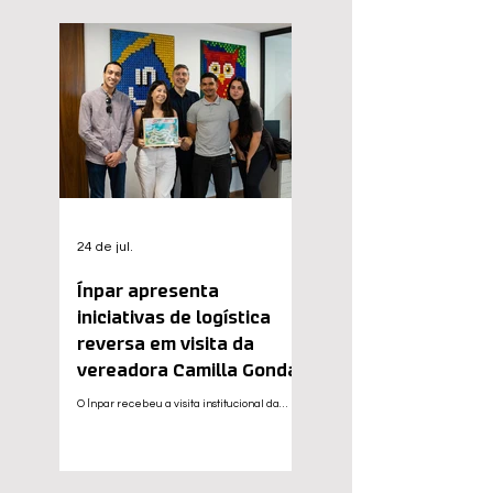
público e instituições para discutir temas
como energias renováveis, valorização de
resíduos, economia circular, inovação e os
desafios para o desenvolvimento sustentável.
A presença técnica do
24 de jul.
Ínpar apresenta
iniciativas de logística
reversa em visita da
vereadora Camilla Gonda
O Ínpar recebeu a visita institucional da
vereadora de Curitiba (PR), Camilla Gonda,
que conheceu de perto as ações
desenvolvidas pela entidade gestora na
implementação e no fortalecimento dos
sistemas de logística reversa. A iniciativa