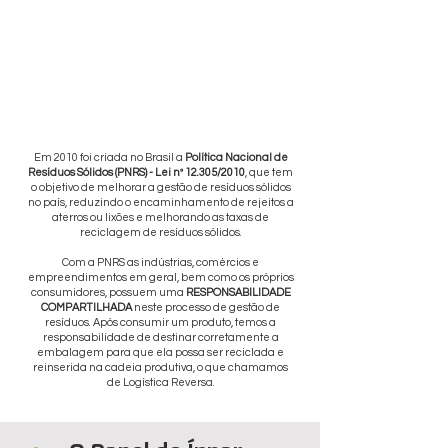
Em 2010 foi criada no Brasil a
Política Nacional de
Resíduos Sólidos (PNRS) - Lei nº 12.305/2010
, que tem
o objetivo de melhorar a gestão de resíduos sólidos
no país, reduzindo o encaminhamento de rejeitos a
aterros ou lixões e melhorando as taxas de
reciclagem de resíduos sólidos.
Com a PNRS as indústrias, comércios e
empreendimentos em geral, bem como os próprios
consumidores, possuem uma
RESPONSABILIDADE
COMPARTILHADA
neste processo de gestão de
resíduos. Após consumir um produto, temos a
responsabilidade de destinar corretamente a
embalagem para que ela possa ser reciclada e
reinserida na cadeia produtiva, o que chamamos
de Logística Reversa.