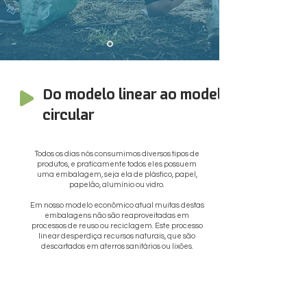
Do modelo linear ao modelo
circular
Todos os dias nós consumimos diversos tipos de
produtos, e praticamente todos eles possuem
uma embalagem, seja ela de plástico, papel,
papelão, alumínio ou vidro.
Em nosso modelo econômico atual muitas destas
embalagens não são reaproveitadas em
processos de reuso ou reciclagem. Este processo
linear desperdiça recursos naturais, que são
descartados em aterros sanitários ou lixões.