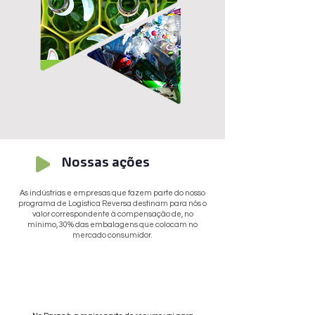
Nossas ações
As indústrias e empresas que fazem parte do nosso
programa de Logística Reversa destinam para nós o
valor correspondente à compensação de, no
mínimo, 30% das embalagens que colocam no
mercado consumidor.
Este recurso é utilizado para promover a
correta separação de resíduos e para ampliar
os índices de reciclagem