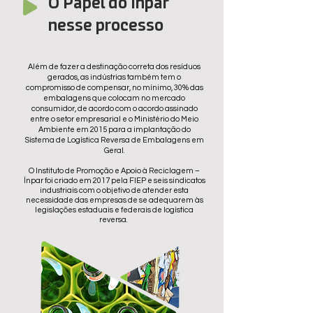
O Papel do Ínpar
nesse processo
Além de fazer a destinação correta dos resíduos
gerados, as indústrias também tem o
compromisso de compensar, no mínimo, 30% das
embalagens que colocam no mercado
consumidor, de acordo com o acordo assinado
entre o setor empresarial e o Ministério do Meio
Ambiente em 2015 para a implantação do
Sistema de Logística Reversa de Embalagens em
Geral.
O Instituto de Promoção e Apoio à Reciclagem –
Ínpar foi criado em 2017 pela FIEP e seis sindicatos
industriais com o objetivo de atender esta
necessidade das empresas de se adequarem às
legislações estaduais e federais de logística
reversa.