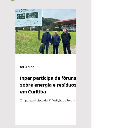
há 3 dias
Ínpar participa de fóruns
sobre energia e resíduos
em Curitiba
O Ínpar participou da 31ª edição do Fórum
Regional de Geração Distribuída (GD), do 7º
Fórum de Energia de Resíduos e da Feira
Reciclação, realizados simultaneamente nos
dias 30 e 31 de julho, em Curitiba (PR). Os
eventos reuniram especialistas,
representantes do setor produtivo, poder