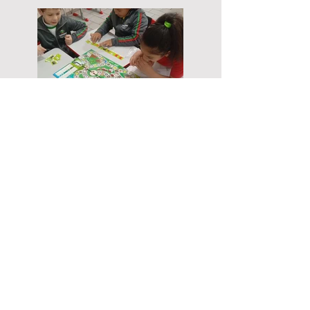
busca garantir a destinação ambientalmente
adequada dos resíduos e ampliar a
valorização da reciclagem. Durante o
encontro, foram apresentados projetos em
andamento, estratégias operacionais e os
principais desafios enfrentados para
aumentar a
14 de jul.
Educação ambiental
ganha forma lúdica em
ação com estudantes de
Capanema
No dia 02 de julho, a turma do 3º ano C da
Escola Municipal Concórdia, em Capanema
(PR), participou de uma atividade educativa
que uniu aprendizado e diversão por meio do
jogo de tabuleiro “Avançar para Reciclar”. De
iniciativa do Instituto de Promoção e Apoio à
Reciclagem (Ínpar) ao todo 23 alunos