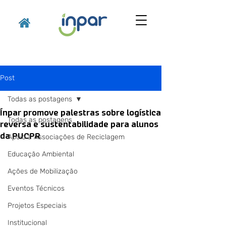
Post
Todas as postagens
Ínpar promove palestras sobre logística
Todas as postagens
reversa e sustentabilidade para alunos
da PUCPR
Apoio a Associações de Reciclagem
Educação Ambiental
Ações de Mobilização
Eventos Técnicos
Projetos Especiais
Institucional