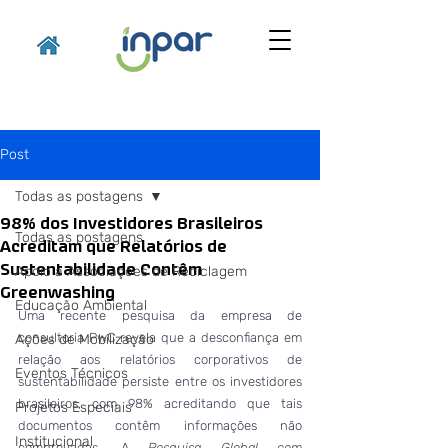
Post
Todas as postagens
98% dos Investidores Brasileiros
Todas as postagens
Acreditam que Relatórios de
Sustentabilidade Contêm
Apoio a Associações de Reciclagem
Greenwashing
Educação Ambiental
Uma recente pesquisa da empresa de 
consultoria PwC revela que a desconfiança em 
Ações de Mobilização
relação aos relatórios corporativos de 
Eventos Técnicos
sustentabilidade persiste entre os investidores 
brasileiros, com 98% acreditando que tais 
Projetos Especiais
documentos contêm informações não 
Institucional
comprovadas. A 
Pesquisa Global com 