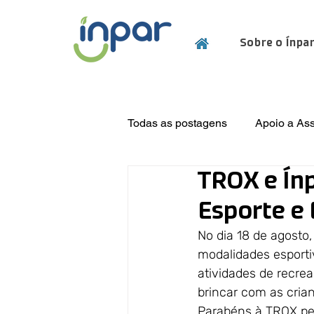
Sobre o Ínpa
Todas as postagens
Apoio a As
TROX e Ínp
Eventos Técnicos
Projetos
Esporte e
No dia 18 de agosto,
modalidades esporti
atividades de recrea
brincar com as cria
Parabéns à TROX pela