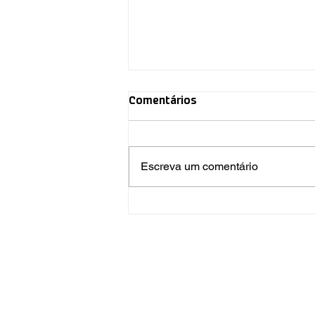
Comentários
Escreva um comentário
Ínpar participa de fóruns
sobre energia e resíduos em
Curitiba