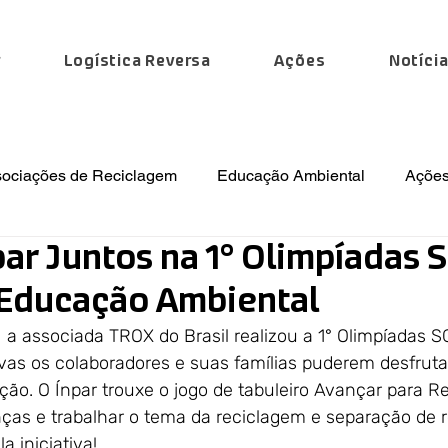
r
Logística Reversa
Ações
Notíci
sociações de Reciclagem
Educação Ambiental
Ações
ar Juntos na 1° Olimpíadas S
 Especiais
Institucional
Regulamentações
Notíc
 Educação Ambiental
  a associada TROX do Brasil realizou a 1° Olimpíadas S
vas os colaboradores e suas famílias puderem desfruta
ção. O Ínpar trouxe o jogo de tabuleiro Avançar para Re
nças e trabalhar o tema da reciclagem e separação de r
 iniciativa!