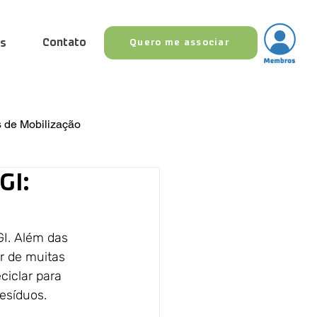
Contato
as
Quero me associar
 de Mobilização
GI:
ias
GI. Além das 
r de muitas 
ciclar para 
esíduos. 