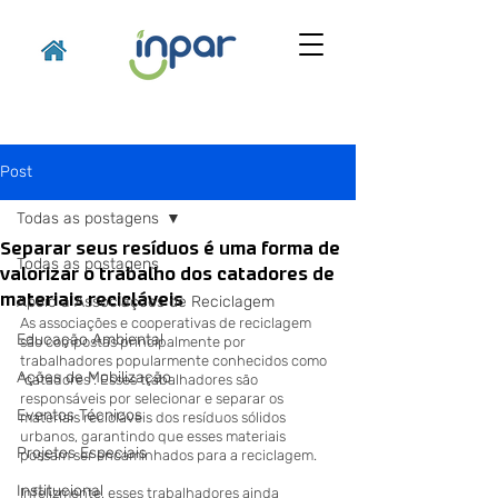
Post
Todas as postagens
Separar seus resíduos é uma forma de
Todas as postagens
valorizar o trabalho dos catadores de
materiais recicláveis
Apoio a Associações de Reciclagem
As associações e cooperativas de reciclagem 
Educação Ambiental
são compostas principalmente por 
trabalhadores popularmente conhecidos como 
Ações de Mobilização
"catadores". Esses trabalhadores são 
responsáveis por selecionar e separar os 
Eventos Técnicos
materiais recicláveis dos resíduos sólidos 
urbanos, garantindo que esses materiais 
Projetos Especiais
possam ser encaminhados para a reciclagem.
Institucional
Infelizmente, esses trabalhadores ainda 