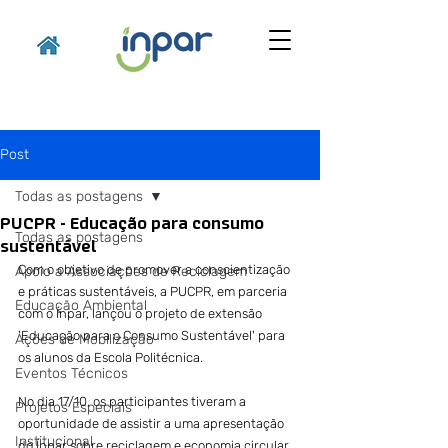
Post
Todas as postagens
PUCPR - Educação para consumo
Todas as postagens
sustentável
Com o objetivo de promover a conscientização 
Apoio a Associações de Reciclagem
e práticas sustentáveis, a PUCPR, em parceria 
Educação Ambiental
com o Ínpar, lançou o projeto de extensão 
'Educação para o Consumo Sustentável' para 
Ações de Mobilização
os alunos da Escola Politécnica. 
Eventos Técnicos
No dia 17/10, os participantes tiveram a 
Projetos Especiais
oportunidade de assistir a uma apresentação 
Institucional
do Ínpar sobre reciclagem e economia circular, 