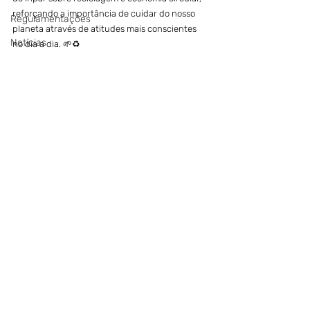
reforçando a importância de cuidar do nosso 
Regulamentações
planeta através de atitudes mais conscientes 
Notícias
no dia a dia. 🌱♻️