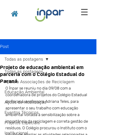
Post
Todas as postagens
Projeto de educação ambiental em
Todas as postagens
parceria com o Colégio Estadual do
Paraná
Apoio a Associações de Reciclagem
O Ínpar se reuniu no dia 09/08 com a 
Educação Ambiental
coordenadora de projetos do Colégio Estadual 
do Paraná, professora Adriana Teles, para 
Ações de Mobilização
apresentar o seu trabalho com educação 
Eventos Técnicos
ambiental voltada à sensibilização sobre a 
importância da reciclagem e correta gestão de 
Projetos Especiais
resíduos. O Colégio procurou o Instituto com o 
Institucional
intuito de ampliar as atividades relacionadas a 