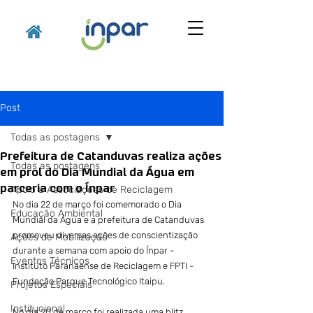
Post
Todas as postagens
Prefeitura de Catanduvas realiza ações
Todas as postagens
em prol do Dia Mundial da Água em
parceria com o Ínpar
Apoio a Associações de Reciclagem
No dia 22 de março foi comemorado o Dia 
Educação Ambiental
Mundial da Água e a prefeitura de Catanduvas 
promoveu diversas ações de conscientização 
Ações de Mobilização
durante a semana com apoio do Ínpar - 
Eventos Técnicos
Instituto Paranaense de Reciclagem e FPTI - 
Fundação Parque Tecnológico Itaipu.
Projetos Especiais
Institucional
No dia 20 de março foi realizada uma blitz 