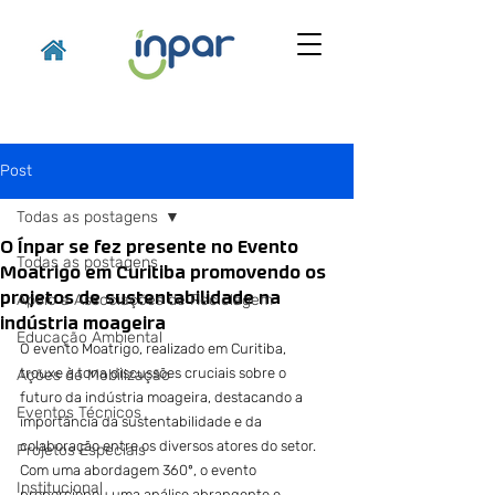
Post
Todas as postagens
O Ínpar se fez presente no Evento
Todas as postagens
Moatrigo em Curitiba promovendo os
projetos de sustentabilidade na
Apoio a Associações de Reciclagem
indústria moageira
Educação Ambiental
O evento Moatrigo, realizado em Curitiba, 
trouxe à tona discussões cruciais sobre o 
Ações de Mobilização
futuro da indústria moageira, destacando a 
Eventos Técnicos
importância da sustentabilidade e da 
colaboração entre os diversos atores do setor. 
Projetos Especiais
Com uma abordagem 360º, o evento 
Institucional
proporcionou uma análise abrangente e 