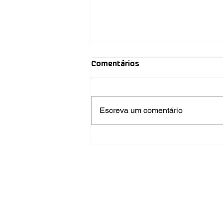
Comentários
Escreva um comentário
Ínpar participa de fóruns
sobre energia e resíduos em
Curitiba
O Ín