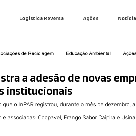
r
Logística Reversa
Ações
Notíci
sociações de Reciclagem
Educação Ambiental
Ações
istra a adesão de novas emp
 Especiais
Institucional
Regulamentações
Notíc
 institucionais
 que o InPAR registrou, durante o mês de dezembro, a
 e associadas: Coopavel, Frango Sabor Caipira e Usina 