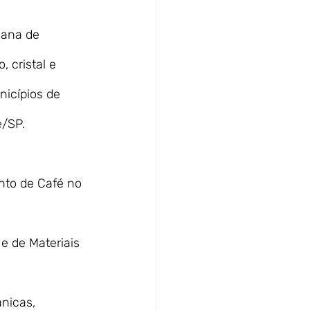
cana de 
 cristal e 
nicípios de 
e/SP.
nto de Café no 
e de Materiais 
nicas, 