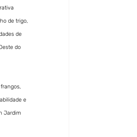
ativa 
o de trigo, 
idades de 
 Oeste do 
frangos, 
abilidade e 
m Jardim 