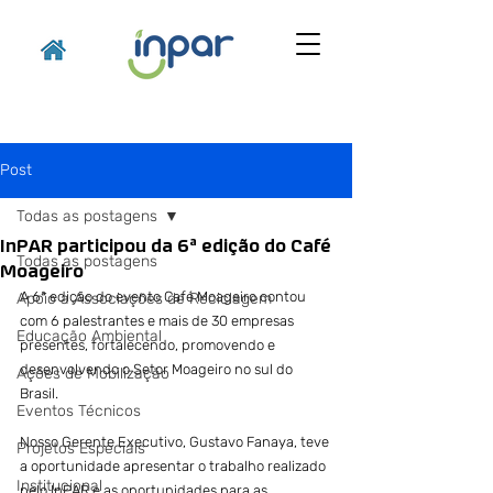
Post
Todas as postagens
InPAR participou da 6ª edição do Café
Todas as postagens
Moageiro
A 6ª edição do evento Café Moageiro contou 
Apoio a Associações de Reciclagem
com 6 palestrantes e mais de 30 empresas 
Educação Ambiental
presentes, fortalecendo, promovendo e 
desenvolvendo o Setor Moageiro no sul do 
Ações de Mobilização
Brasil.
Eventos Técnicos
Nosso Gerente Executivo, Gustavo Fanaya, teve 
Projetos Especiais
a oportunidade apresentar o trabalho realizado 
Institucional
pelo InPAR e as oportunidades para as 