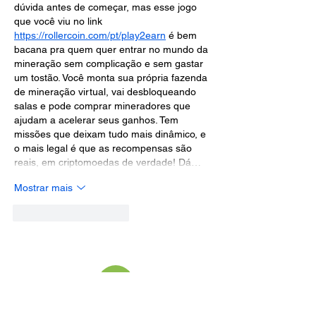
dúvida antes de começar, mas esse jogo 
que você viu no link 
https://rollercoin.com/pt/play2earn
 é bem 
bacana pra quem quer entrar no mundo da 
mineração sem complicação e sem gastar 
um tostão. Você monta sua própria fazenda 
de mineração virtual, vai desbloqueando 
salas e pode comprar mineradores que 
ajudam a acelerar seus ganhos. Tem 
missões que deixam tudo mais dinâmico, e 
o mais legal é que as recompensas são 
reais, em criptomoedas de verdade! Dá…
Mostrar mais
Curtir
Responder