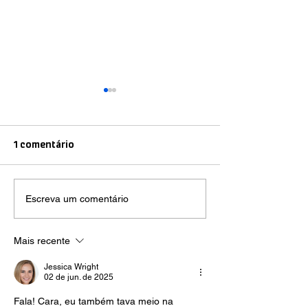
1 comentário
Escreva um comentário
Ínpar promove palestras
Ínpar participa 
sobre logística reversa e
ConReSol e refo
sustentabilidade para
compromisso c
Mais recente
alunos da PUCPR
gestão sustentá
Jessica Wright
resíduos
02 de jun. de 2025
Fala! Cara, eu também tava meio na 