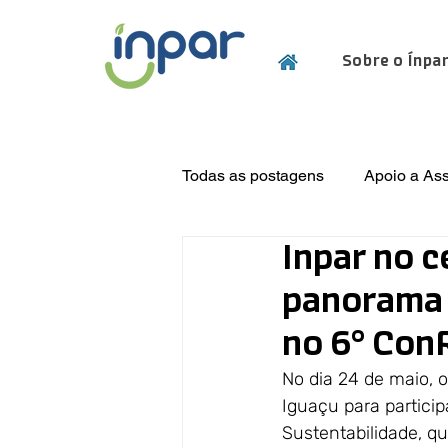
Sobre o Ínpa
Todas as postagens
Apoio a As
Inpar no c
Eventos Técnicos
Projetos
panorama e
no 6° Con
No dia 24 de maio, o
Iguaçu para partici
Sustentabilidade, qu