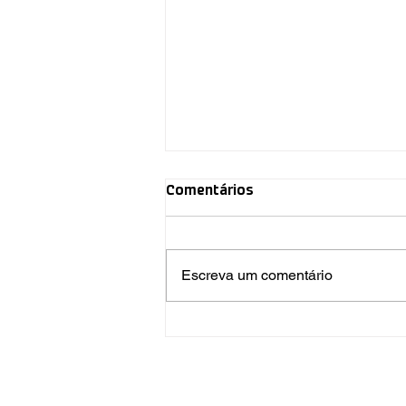
Comentários
Escreva um comentário
Ínpar participa de fóruns
sobre energia e resíduos em
Curitiba