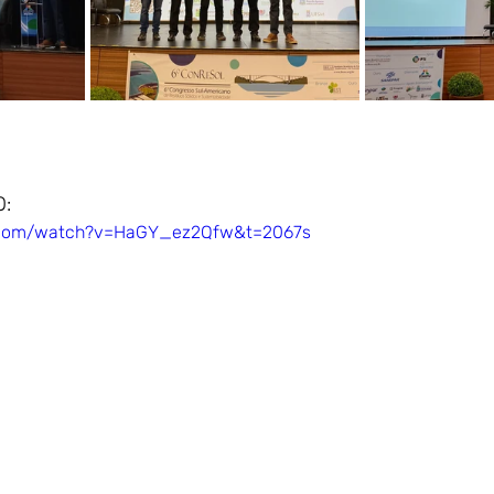
O:
e.com/watch?v=HaGY_ez2Qfw&t=2067s