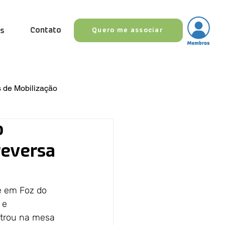
Contato
as
Quero me associar
 de Mobilização
o
ias
reversa
e em Foz do 
 e 
estrou na mesa 