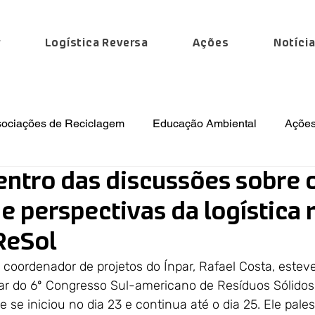
r
Logística Reversa
Ações
Notíci
sociações de Reciclagem
Educação Ambiental
Ações
entro das discussões sobre 
 Especiais
Institucional
Regulamentações
Notíc
 perspectivas da logística 
ReSol
 coordenador de projetos do Ínpar, Rafael Costa, estev
par do 6º Congresso Sul-americano de Resíduos Sólidos
e se iniciou no dia 23 e continua até o dia 25. Ele pal