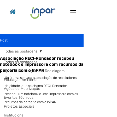
Post
Todas as postagens
Associação RECI-Roncador recebeu
Todas as postagens
notebook e impressora com recursos da
parceria com o InPAR
Apoio a Associações de Reciclagem
Na última semana a associação de recicladores 
Educação Ambiental
da cidade, que se chama RECI-Roncador, 
Ações de Mobilização
recebeu um notebook e uma impressora com os 
Eventos Técnicos
recursos da parceria com o InPAR.
Projetos Especiais
Institucional