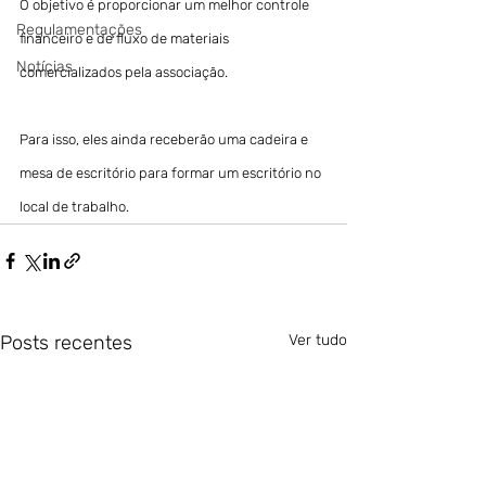
O objetivo é proporcionar um melhor controle 
Regulamentações
financeiro e de fluxo de materiais 
Notícias
comercializados pela associação.
Para isso, eles ainda receberão uma cadeira e 
mesa de escritório para formar um escritório no 
local de trabalho.
Posts recentes
Ver tudo