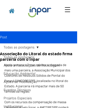
Post
Todas as postagens
Associação do Litoral do estado firma
Todas as postagens
parceria com o Ínpar
Nesta semana o Ínpar celebra a chegada de 
Apoio a Associações de Reciclagem
mais uma parceira, a Associação Municipal dos 
Educação Ambiental
Coletores de Resíduos Sólidos de Pontal do 
Paraná (AMCORESPP), localizada no litoral do 
Ações de Mobilização
Estado. A parceria irá impactar mais de 50 
Eventos Técnicos
famílias da região.
Projetos Especiais
Com os recursos da compensação de massa 
Institucional
canalizados pelo Ínpar, a AMCORESPP poderá 