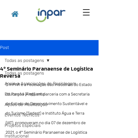
Post
Todas as postagens
4º Seminário Paranaense de Logística
Todas as postagens
Reversa
Apoio a Associações de Reciclagem
O InPAR e a Federação das Indústrias do Estado 
Educação Ambiental
do Paraná (Fiep), em parceria com a Secretaria 
de Estado do Desenvolvimento Sustentável e 
Ações de Mobilização
do Turismo (Sedest) e Instituto Água e Terra 
Eventos Técnicos
(IAT), promoveram no dia 07 de dezembro de 
Projetos Especiais
2021, o 4º Seminário Paranaense de Logística 
Institucional