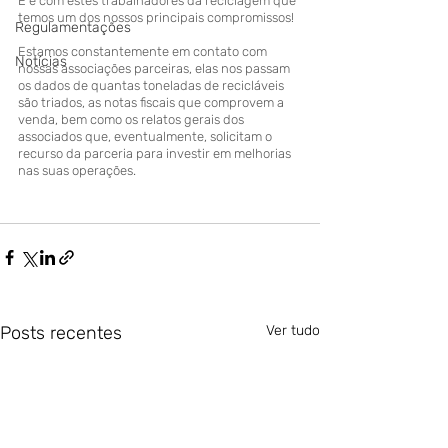
E é com estes trabalhadores da reciclagem que 
temos um dos nossos principais compromissos!
Regulamentações
Estamos constantemente em contato com 
Notícias
nossas associações parceiras, elas nos passam 
os dados de quantas toneladas de recicláveis 
são triados, as notas fiscais que comprovem a 
venda, bem como os relatos gerais dos 
associados que, eventualmente, solicitam o 
recurso da parceria para investir em melhorias 
nas suas operações.
Posts recentes
Ver tudo