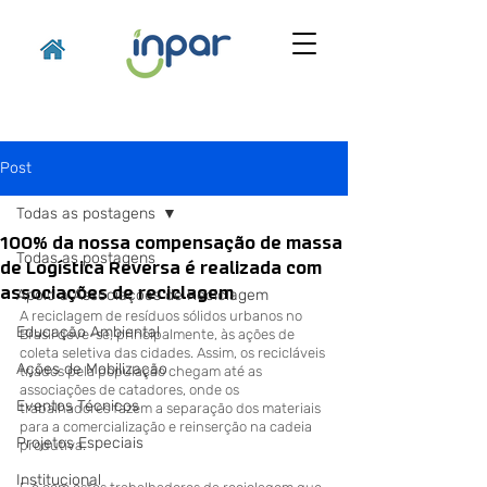
Post
Todas as postagens
100% da nossa compensação de massa
Todas as postagens
de Logística Reversa é realizada com
associações de reciclagem
Apoio a Associações de Reciclagem
A reciclagem de resíduos sólidos urbanos no 
Educação Ambiental
Brasil deve-se, principalmente, às ações de 
coleta seletiva das cidades. Assim, os recicláveis 
Ações de Mobilização
triados pela população chegam até as 
associações de catadores, onde os 
Eventos Técnicos
trabalhadores fazem a separação dos materiais 
para a comercialização e reinserção na cadeia 
Projetos Especiais
produtiva.
Institucional