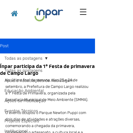
Post
Todas as postagens
Ínpar participa da 1° Festa de primavera
Todas as postagens
de Campo Largo
No último final de semana, dias 23 e 24 de 
Apoio a Associações de Reciclagem
setembro, a Prefeitura de Campo Largo realizou 
Educação Ambiental
a 1° Festa de Primavera, organizada pela 
Secretaria Municipal de Meio Ambiente (SMMA).
Ações de Mobilização
Eventos Técnicos
O evento ocupou o Parque Newton Puppi com 
dois dias de atividades e atrações diversas, 
Projetos Especiais
comemorando a chegada da primavera, 
Institucional
promovendo o artesanato, a cultura local e a 