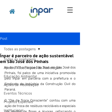
Post
Todas as postagens
Ínpar é parceiro de ação sustentável
Todas as postagens
em São José dos Pinhais
No dia 11/11 o Parque São José, em São José dos 
Apoio a Associações de Reciclagem
Pinhais, foi palco de uma iniciativa promovida 
Educação Ambiental
pelo Ínpar em parceria com a prefeitura e o 
Sindicato da Indústria da Construção Civil do 
Ações de Mobilização
Paraná.
Eventos Técnicos
O “Dia da Troca Consciente” contou com uma 
Projetos Especiais
ação de troca de resíduos recicláveis ​​e especiais 
Institucional
por mudas de flores e árvores, reforçando o 